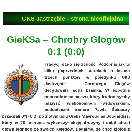
Przejdź
do
treści
GKS Jastrzębie - strona nieoficjalna
GieKSa – Chrobry Głogów
0:1 (0:0)
Tradycji stało się zadość. Podobnie jak w
kilku poprzednich starciach o losach
trzech punktów w pojedynku GKS
Jastrzębie i Chrobrego Głogów
decydowała jedna bramka. W sobotnie
popołudnie po meczu, który trudno byłoby
nazwać wiekopomnym widowiskiem,
podopieczni trenera Pawła Ściebury
przegrali 0:1 (0:0) po złotym golu Greka Mavroudisa Bougaidisa,
który w 70. minucie wykończył akcję drużyny i dobił strzał
głową jednego ze swoich kolegów. Dodajmy, że choć kibice z