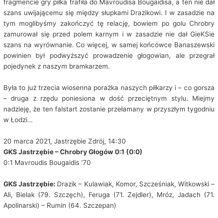
fragmencie gry piłka trafiła do Mavroudisa Bougaidisa, a ten nie dał
szans uwijającemu się między słupkami Drazikowi. I w zasadzie na
tym moglibyśmy zakończyć tę relację, bowiem po golu Chrobry
zamurował się przed polem karnym i w zasadzie nie dał GieKSie
szans na wyrównanie. Co więcej, w samej końcówce Banaszewski
powinien był podwyższyć prowadzenie głogowian, ale przegrał
pojedynek z naszym bramkarzem.
Była to już trzecia wiosenna porażka naszych piłkarzy i – co gorsza
– druga z rzędu poniesiona w dość przeciętnym stylu. Miejmy
nadzieję, że ten falstart zostanie przełamany w przyszłym tygodniu
w Łodzi…
20 marca 2021, Jastrzębie Zdrój, 14:30
GKS Jastrzębie – Chrobry Głogów 0:1 (0:0)
0:1 Mavroudis Bougaidis ’70
GKS Jastrzębie:
Drazik – Kulawiak, Komor, Szcześniak, Witkowski –
Ali, Bielak (79. Szczęch), Feruga (71. Zejdler), Mróz, Jadach (71.
Apolinarski) – Rumin (64. Szczepan)