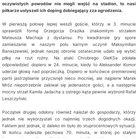
oczywistych powodów nie mogli wejść na stadion, to nasi
piłkarze usłyszeli ich doping dobiegający zza ogrodzenia.
W pierwszą połowę lepiej weszli goście, którzy w 3. minucie
sprawdzili formę Grzegorza Drazika znakomitym strzałem
Mateusza Machaja z dystansu. Po kwadransie gry spore
zamieszanie w naszym polu karnym uczynił Maksymilian
Banaszewski, jednak naszej obronie ostatecznie udało się wybić
piłkę na rzut rożny. Na ataki Chrobrego GieKSa zdołała
odpowiedzieć dopiero w 24. minucie, kiedy to Aleksander Komor
uderzał głową nad poprzeczką. Dopiero w końcówce premierowej
partii jastrzębianie przycisnęli nieco mocniej, ale najpierw Marek
Mróz niepotrzebnie zakiwał się jedenastce gości, a a następnie
mocny strzał Kamila Jadacha z ostrego kąta pewnie wybronił Rafał
Leszczyński.
Początek drugiej odsłony również należał do gospodarzy, którzy
jednak nie wykorzystali co najmniej trzech dogodnych okazji.
Faktem jest jednak, iż daleko im było do stuprocentowych sytuacji.
W końcu nadeszła pechowa 70. minuta, w której po stałym