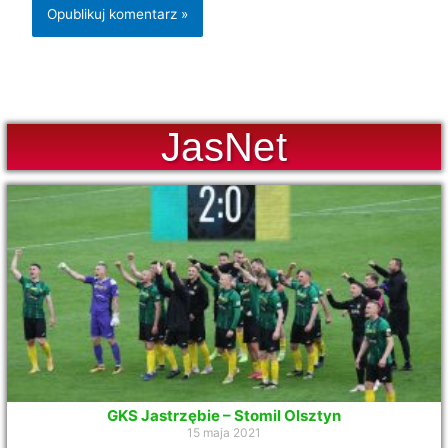
JasNet
GKS Jastrzębie – Stomil Olsztyn
15 maja 2021