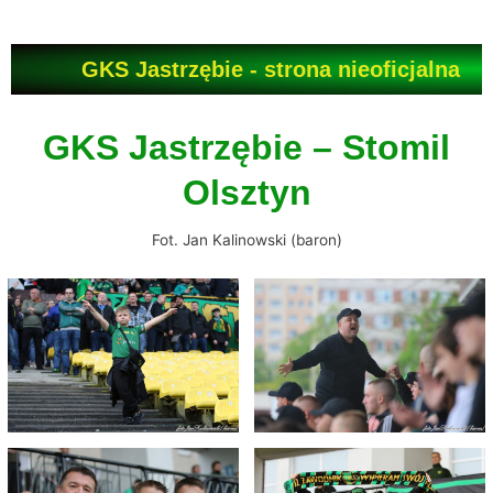
Przejdź
do
treści
GKS Jastrzębie - strona nieoficjalna
GKS Jastrzębie – Stomil
Olsztyn
Fot. Jan Kalinowski (baron)