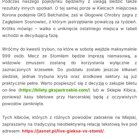
Podczas naszego pojedynku będziemy z uwagą śledzić także
rezultaty innych spotkań. O tej samej porze w Kielcach miejscowa
Korona podejmie GKS Bełchatów, zaś w Głogowie Chrobry zagra z
Zagłębiem Sosnowiec, z którym jastrzębianie powalczą za tydzień.
Krótko mówiąc – walka o uniknięcie ostatniego miejsca w tabeli
wchodzi w decydującą fazę.
Wróćmy do kwestii trybun, na które w sobotę wejdzie maksymalnie
999 osób. Mecz ze Stomilem będzie imprezą niemasową, a
widzowie zmuszeni zostaną do korzystania wyłącznie z
zaznaczonych krzesełek. Do podziału zostało jeszcze kilkaset
siedzisk, jednak trybuna kryta oraz środkowe sektory są już
praktycznie pełne. Warto pospieszyć się z decyzją o zakupie biletu
on-line (
https://bilety.gksjastrzebie.com/
) lub w Sklepie Kibica,
ponieważ kasy biletowe przy Harcerskiej będą z oczywistych
powodów zamknięte.
Tych kibiców, których z różnych powodów zabraknie na Miejski,
zapraszamy na tradycyjną nieobiektywną relację tekstową live pod
adresem:
https://jasnet.pl/live-gieksa-vs-stomil/
.