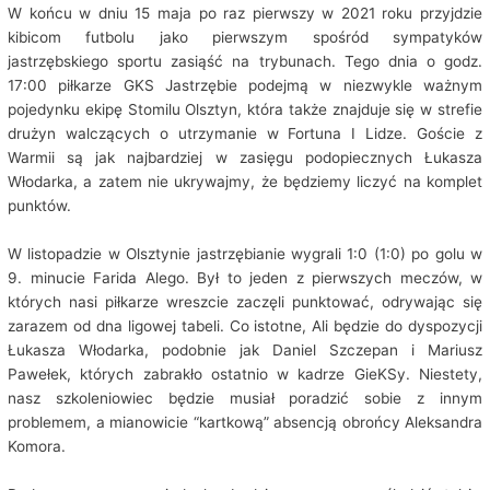
W końcu w dniu 15 maja po raz pierwszy w 2021 roku przyjdzie
kibicom futbolu jako pierwszym spośród sympatyków
jastrzębskiego sportu zasiąść na trybunach. Tego dnia o godz.
17:00 piłkarze GKS Jastrzębie podejmą w niezwykle ważnym
pojedynku ekipę Stomilu Olsztyn, która także znajduje się w strefie
drużyn walczących o utrzymanie w Fortuna I Lidze. Goście z
Warmii są jak najbardziej w zasięgu podopiecznych Łukasza
Włodarka, a zatem nie ukrywajmy, że będziemy liczyć na komplet
punktów.
W listopadzie w Olsztynie jastrzębianie wygrali 1:0 (1:0) po golu w
9. minucie Farida Alego. Był to jeden z pierwszych meczów, w
których nasi piłkarze wreszcie zaczęli punktować, odrywając się
zarazem od dna ligowej tabeli. Co istotne, Ali będzie do dyspozycji
Łukasza Włodarka, podobnie jak Daniel Szczepan i Mariusz
Pawełek, których zabrakło ostatnio w kadrze GieKSy. Niestety,
nasz szkoleniowiec będzie musiał poradzić sobie z innym
problemem, a mianowicie “kartkową” absencją obrońcy Aleksandra
Komora.