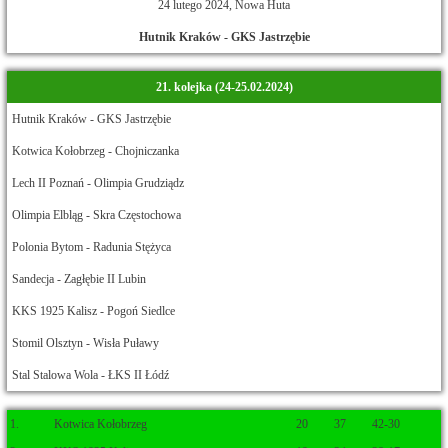
24 lutego 2024, Nowa Huta
Hutnik Kraków - GKS Jastrzębie
21. kolejka (24-25.02.2024)
Hutnik Kraków - GKS Jastrzębie
Kotwica Kołobrzeg - Chojniczanka
Lech II Poznań - Olimpia Grudziądz
Olimpia Elbląg - Skra Częstochowa
Polonia Bytom - Radunia Stężyca
Sandecja - Zagłębie II Lubin
KKS 1925 Kalisz - Pogoń Siedlce
Stomil Olsztyn - Wisła Puławy
Stal Stalowa Wola - ŁKS II Łódź
1.
Kotwica Kołobrzeg
20
37
42-30