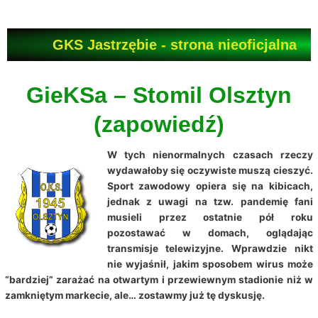
Przejdź
do
treści
GKS Jastrzębie - strona nieoficjalna
GieKSa – Stomil Olsztyn
(zapowiedź)
W tych nienormalnych czasach rzeczy
wydawałoby się oczywiste muszą cieszyć.
Sport zawodowy opiera się na kibicach,
jednak z uwagi na tzw. pandemię fani
musieli przez ostatnie pół roku
pozostawać w domach, oglądając
transmisje telewizyjne. Wprawdzie nikt
nie wyjaśnił, jakim sposobem wirus może
“bardziej” zarażać na otwartym i przewiewnym stadionie niż w
zamkniętym markecie, ale… zostawmy już tę dyskusję.