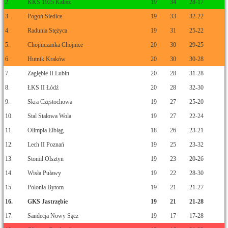
2.
KKS 1925 Kalisz
19
34
28-17
3.
Pogoń Siedlce
19
33
32-22
4.
Radunia Stężyca
19
31
25-22
5.
Chojniczanka Chojnice
20
30
29-25
6.
Hutnik Kraków
20
30
30-28
7.
Zagłębie II Lubin
20
28
31-28
8.
ŁKS II Łódź
20
28
32-30
9.
Skra Częstochowa
19
27
25-20
10.
Stal Stalowa Wola
19
27
22-24
11.
Olimpia Elbląg
18
26
23-21
12.
Lech II Poznań
19
25
23-32
13.
Stomil Olsztyn
19
23
20-26
14.
Wisła Puławy
19
22
28-30
15.
Polonia Bytom
19
21
21-27
16.
GKS Jastrzębie
19
21
21-28
17.
Sandecja Nowy Sącz
19
17
17-28