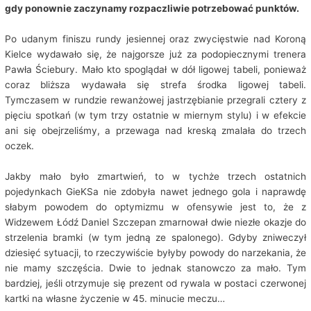
gdy ponownie zaczynamy rozpaczliwie potrzebować punktów.
Po udanym finiszu rundy jesiennej oraz zwycięstwie nad Koroną
Kielce wydawało się, że najgorsze już za podopiecznymi trenera
Pawła Ściebury. Mało kto spoglądał w dół ligowej tabeli, ponieważ
coraz bliższa wydawała się strefa środka ligowej tabeli.
Tymczasem w rundzie rewanżowej jastrzębianie przegrali cztery z
pięciu spotkań (w tym trzy ostatnie w miernym stylu) i w efekcie
ani się obejrzeliśmy, a przewaga nad kreską zmalała do trzech
oczek.
Jakby mało było zmartwień, to w tychże trzech ostatnich
pojedynkach GieKSa nie zdobyła nawet jednego gola i naprawdę
słabym powodem do optymizmu w ofensywie jest to, że z
Widzewem Łódź Daniel Szczepan zmarnował dwie niezłe okazje do
strzelenia bramki (w tym jedną ze spalonego). Gdyby zniweczył
dziesięć sytuacji, to rzeczywiście byłyby powody do narzekania, że
nie mamy szczęścia. Dwie to jednak stanowczo za mało. Tym
bardziej, jeśli otrzymuje się prezent od rywala w postaci czerwonej
kartki na własne życzenie w 45. minucie meczu…