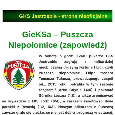
Przejdź
do
treści
GKS Jastrzębie - strona nieoficjalna
GieKSa – Puszcza
Niepołomice (zapowiedź)
W sobotę o godz. 12:40 piłkarze GKS
Jastrzębie zagrają z najbardziej
nieobliczalną drużyną Fortuna I Ligi, czyli
Puszczą Niepołomice. Ekipa trenera
Tomasza Tułacza, prowadzącego zespół
od… 2015 roku, potrafiła w tym sezonie
rozgromić Arkę Gdynia (4:0) i pokonać
Górnika Łęczna (1:0), a także zremisować
na wyjeździe z ŁKS Łódź (4:4), a zarazem zanotować dwie
porażki z Resovią (1:2, 0:3). Naszym piłkarzom z Puszczą
zawsze grało się ciężko, co nie jest dobrą prognozą w sytuacji,