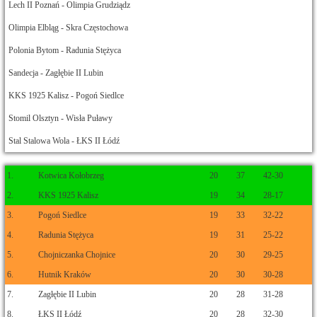
Lech II Poznań - Olimpia Grudziądz
Olimpia Elbląg - Skra Częstochowa
Polonia Bytom - Radunia Stężyca
Sandecja - Zagłębie II Lubin
KKS 1925 Kalisz - Pogoń Siedlce
Stomil Olsztyn - Wisła Puławy
Stal Stalowa Wola - ŁKS II Łódź
1.
Kotwica Kołobrzeg
20
37
42-30
2.
KKS 1925 Kalisz
19
34
28-17
3.
Pogoń Siedlce
19
33
32-22
4.
Radunia Stężyca
19
31
25-22
5.
Chojniczanka Chojnice
20
30
29-25
6.
Hutnik Kraków
20
30
30-28
7.
Zagłębie II Lubin
20
28
31-28
8.
ŁKS II Łódź
20
28
32-30