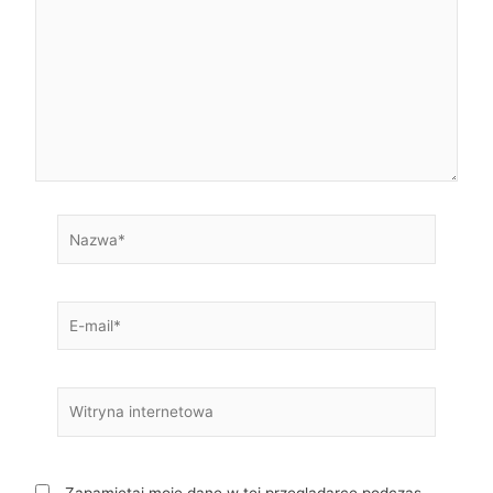
Nazwa*
E-
mail*
Witryna
internetowa
Zapamiętaj moje dane w tej przeglądarce podczas