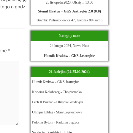
25 listopada 2023, Olsztyn, 13:00
tego o godz.
Stomil Olsztyn – GKS Jastrzębie 2:0 (0:0)
Bramki: Pietraszkiewicz 47, Kiebzak 90 (sam.)
Następny mecz
24 lutego 2024, Nowa Huta
zone
*
Hutnik Kraków - GKS Jastrzębie
21. kolejka (24-25.02.2024)
Hutnik Kraków - GKS Jastrzębie
Kotwica Kołobrzeg - Chojniczanka
Lech II Poznań - Olimpia Grudziądz
Olimpia Elbląg - Skra Częstochowa
Polonia Bytom - Radunia Stężyca
Sandecja - Zagłębie II Lubin