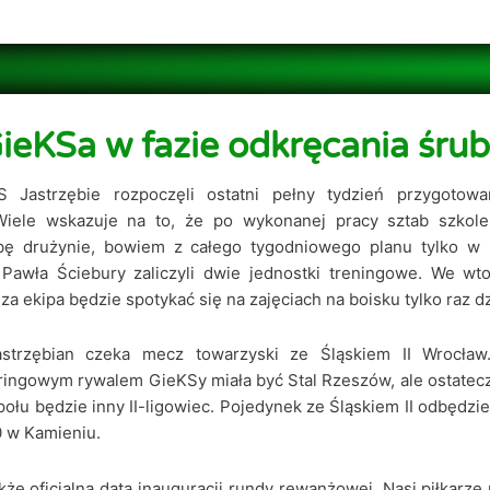
ieKSa w fazie odkręcania śru
S Jastrzębie rozpoczęli ostatni pełny tydzień przygotow
Wiele wskazuje na to, że po wykonanej pracy sztab szkol
bę drużynie, bowiem z całego tygodniowego planu tylko w 
Pawła Ściebury zaliczyli dwie jednostki treningowe. We wto
a ekipa będzie spotykać się na zajęciach na boisku tylko raz d
astrzębian czeka mecz towarzyski ze Śląskiem II Wrocław
ringowym rywalem GieKSy miała być Stal Rzeszów, ale ostatec
ołu będzie inny II-ligowiec. Pojedynek ze Śląskiem II odbędzie
0 w Kamieniu.
kże oficjalną datą inauguracji rundy rewanżowej. Nasi piłkarze