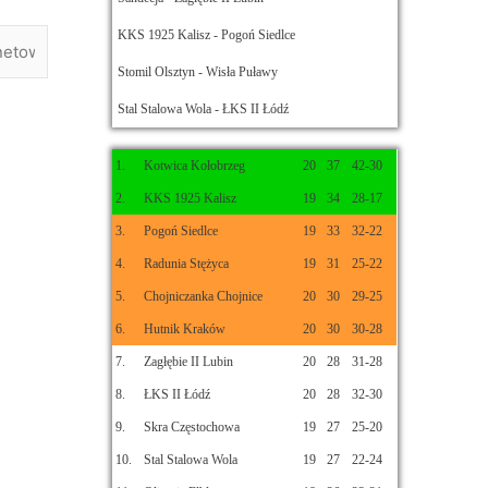
KKS 1925 Kalisz - Pogoń Siedlce
Stomil Olsztyn - Wisła Puławy
Stal Stalowa Wola - ŁKS II Łódź
1.
Kotwica Kołobrzeg
20
37
42-30
2.
KKS 1925 Kalisz
19
34
28-17
3.
Pogoń Siedlce
19
33
32-22
4.
Radunia Stężyca
19
31
25-22
5.
Chojniczanka Chojnice
20
30
29-25
6.
Hutnik Kraków
20
30
30-28
7.
Zagłębie II Lubin
20
28
31-28
8.
ŁKS II Łódź
20
28
32-30
9.
Skra Częstochowa
19
27
25-20
10.
Stal Stalowa Wola
19
27
22-24