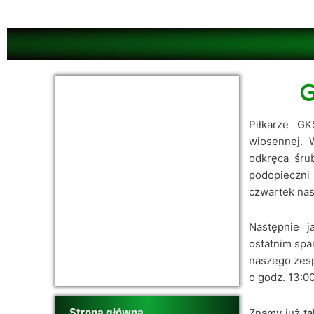
Przejdź
do
treści
G
Piłkarze GK
wiosennej. 
odkręca śru
podopieczni 
czwartek nasz
Następnie j
ostatnim spa
naszego zesp
o godz. 13:0
Strona główna
Znamy już ta