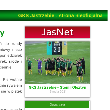
GKS Jastrzębie - strona nieoficjalna
JasNet
by
ań do rundy
eniowy nieco
poniedziałek
rek, środę i
ziennie.
. Pierwotnie
znie rywalem
GKS Jastrzębie – Stomil Olsztyn
 się w piątek
15 maja 2021
Ostatni mecz
 rozpoczną ją