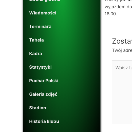
wyjazdem do 
Wiadomości
16:00.
Terminarz
Zosta
Tabela
Twój adre
Kadra
Wpisz
Statystyki
tutaj..
Puchar Polski
Galeria zdjęć
Stadion
Historia klubu